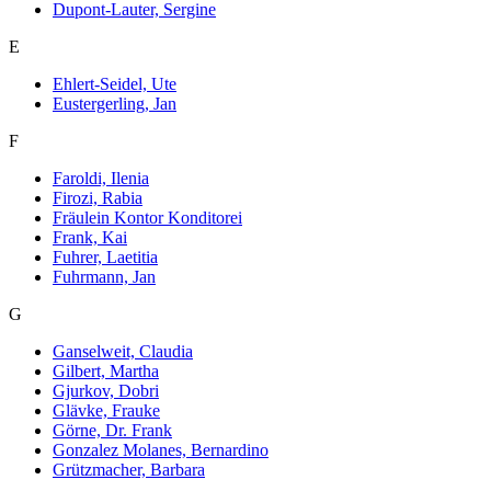
Dupont-Lauter, Sergine
E
Ehlert-Seidel, Ute
Eustergerling, Jan
F
Faroldi, Ilenia
Firozi, Rabia
Fräulein Kontor Konditorei
Frank, Kai
Fuhrer, Laetitia
Fuhrmann, Jan
G
Ganselweit, Claudia
Gilbert, Martha
Gjurkov, Dobri
Glävke, Frauke
Görne, Dr. Frank
Gonzalez Molanes, Bernardino
Grützmacher, Barbara