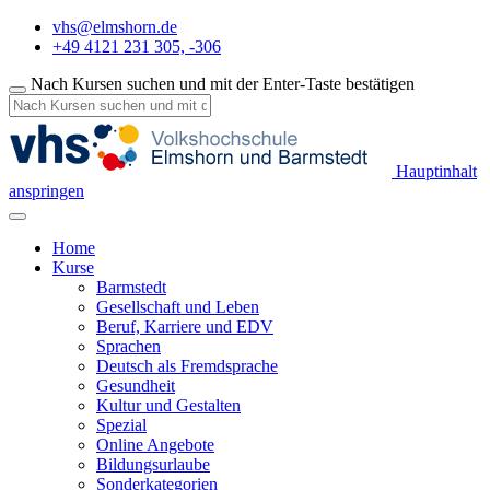
vhs@elmshorn.de
+49 4121 231 305, -306
Nach Kursen suchen und mit der Enter-Taste bestätigen
Hauptinhalt
anspringen
Home
Kurse
Barmstedt
Gesellschaft und Leben
Beruf, Karriere und EDV
Sprachen
Deutsch als Fremdsprache
Gesundheit
Kultur und Gestalten
Spezial
Online Angebote
Bildungsurlaube
Sonderkategorien