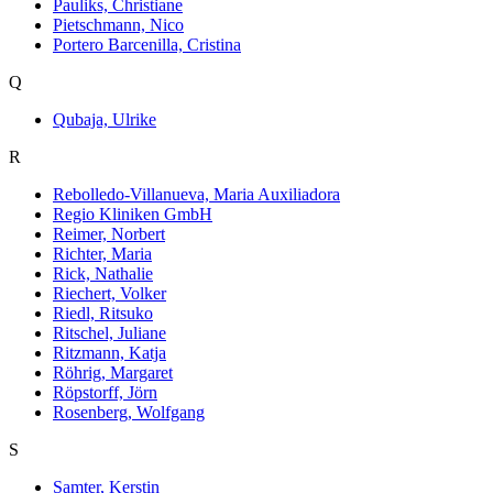
Pauliks, Christiane
Pietschmann, Nico
Portero Barcenilla, Cristina
Q
Qubaja, Ulrike
R
Rebolledo-Villanueva, Maria Auxiliadora
Regio Kliniken GmbH
Reimer, Norbert
Richter, Maria
Rick, Nathalie
Riechert, Volker
Riedl, Ritsuko
Ritschel, Juliane
Ritzmann, Katja
Röhrig, Margaret
Röpstorff, Jörn
Rosenberg, Wolfgang
S
Samter, Kerstin