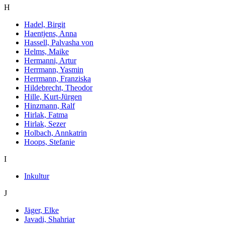
H
Hadel, Birgit
Haentjens, Anna
Hassell, Palvasha von
Helms, Maike
Hermanni, Artur
Herrmann, Yasmin
Herrmann, Franziska
Hildebrecht, Theodor
Hille, Kurt-Jürgen
Hinzmann, Ralf
Hirlak, Fatma
Hirlak, Sezer
Holbach, Annkatrin
Hoops, Stefanie
I
Inkultur
J
Jäger, Elke
Javadi, Shahriar