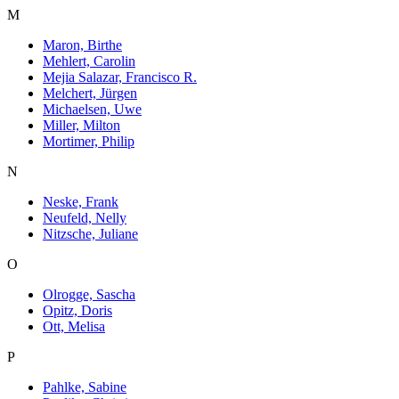
M
Maron, Birthe
Mehlert, Carolin
Mejia Salazar, Francisco R.
Melchert, Jürgen
Michaelsen, Uwe
Miller, Milton
Mortimer, Philip
N
Neske, Frank
Neufeld, Nelly
Nitzsche, Juliane
O
Olrogge, Sascha
Opitz, Doris
Ott, Melisa
P
Pahlke, Sabine