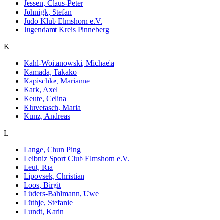
Jessen, Claus-Peter
Johnigk, Stefan
Judo Klub Elmshorn e.V.
Jugendamt Kreis Pinneberg
K
Kahl-Woitanowski, Michaela
Kamada, Takako
Kapischke, Marianne
Kark, Axel
Keute, Celina
Kluvetasch, Maria
Kunz, Andreas
L
Lange, Chun Ping
Leibniz Sport Club Elmshorn e.V.
Leut, Ria
Lipovsek, Christian
Loos, Birgit
Lüders-Bahlmann, Uwe
Lüthje, Stefanie
Lundt, Karin