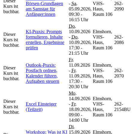
Dieser
Börsen-Grundlagen
-
Sa.
VHS-
262-
Kurs ist
am Samstag für
05.09.2026,
Haus,
2090
buchbar.
Anfänger:innen
09:30 -
Raum 106
16:15 Uhr
Do.
KI-Praxis: Prompts
10.09.2026
Elmshorn,
Dieser
formulieren, Inhalte
-
Do.
VHS-
262-
Kurs ist
erstellen, Ergebnisse
10.09.2026,
Haus,
2086
buchbar.
prüfen
17:30 -
Raum 106
21:15 Uhr
Fr.
Outlook-Praxis:
11.09.2026
Elmshorn,
Dieser
Postfach ordnen,
-
Fr.
VHS-
262-
Kurs ist
Kalender führen,
11.09.2026,
Haus,
2070
buchbar.
Aufgaben steuern
17:30 -
Raum 106
20:30 Uhr
Mo.
14.09.2026
Elmshorn,
Dieser
Excel Einsteiger
-
Fr.
VHS-
262-
Kurs ist
(Teilzeit)
18.09.2026,
Haus,
2154BU
buchbar.
09:00 -
Raum 106
14:00 Uhr
Di.
Workshop: Was ist KI
15.09.2026
Elmshorn,