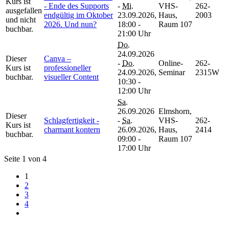
Kurs ist
- Ende des Supports
-
Mi.
VHS-
262-
ausgefallen
endgültig im Oktober
23.09.2026,
Haus,
2003
und nicht
2026. Und nun?
18:00 -
Raum 107
buchbar.
21:00 Uhr
Do.
24.09.2026
Dieser
Canva –
-
Do.
Online-
262-
Kurs ist
professioneller
24.09.2026,
Seminar
2315W
buchbar.
visueller Content
10:30 -
12:00 Uhr
Sa.
26.09.2026
Elmshorn,
Dieser
Schlagfertigkeit -
-
Sa.
VHS-
262-
Kurs ist
charmant kontern
26.09.2026,
Haus,
2414
buchbar.
09:00 -
Raum 107
17:00 Uhr
Seite 1 von 4
1
2
3
4