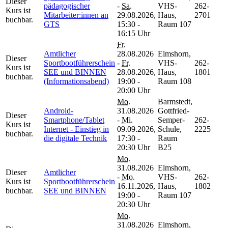
Dieser
pädagogischer
-
Sa.
VHS-
262-
Kurs ist
Mitarbeiter:innen an
29.08.2026,
Haus,
2701
buchbar.
GTS
15:30 -
Raum 107
16:15 Uhr
Fr.
Amtlicher
28.08.2026
Elmshorn,
Dieser
Sportbootführerschein
-
Fr.
VHS-
262-
Kurs ist
SEE und BINNEN
28.08.2026,
Haus,
1801
buchbar.
(Informationsabend)
19:00 -
Raum 108
20:00 Uhr
Mo.
Barmstedt,
Android-
31.08.2026
Gottfried-
Dieser
Smartphone/Tablet
-
Mi.
Semper-
262-
Kurs ist
Internet - Einstieg in
09.09.2026,
Schule,
2225
buchbar.
die digitale Technik
17:30 -
Raum
20:30 Uhr
B25
Mo.
31.08.2026
Elmshorn,
Dieser
Amtlicher
-
Mo.
VHS-
262-
Kurs ist
Sportbootführerschein
16.11.2026,
Haus,
1802
buchbar.
SEE und BINNEN
19:00 -
Raum 107
20:30 Uhr
Mo.
31.08.2026
Elmshorn,