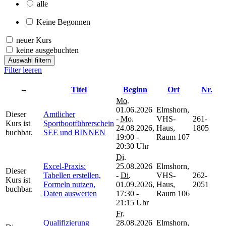
alle
Keine Begonnen
neuer Kurs
keine ausgebuchten
Auswahl filtern
Filter leeren
–
Titel
Beginn
Ort
Nr.
Mo.
01.06.2026
Elmshorn,
Dieser
Amtlicher
-
Mo.
VHS-
261-
Kurs ist
Sportbootführerschein
24.08.2026,
Haus,
1805
buchbar.
SEE und BINNEN
19:00 -
Raum 107
20:30 Uhr
Di.
Excel-Praxis:
25.08.2026
Elmshorn,
Dieser
Tabellen erstellen,
-
Di.
VHS-
262-
Kurs ist
Formeln nutzen,
01.09.2026,
Haus,
2051
buchbar.
Daten auswerten
17:30 -
Raum 106
21:15 Uhr
Fr.
Qualifizierung
28.08.2026
Elmshorn,