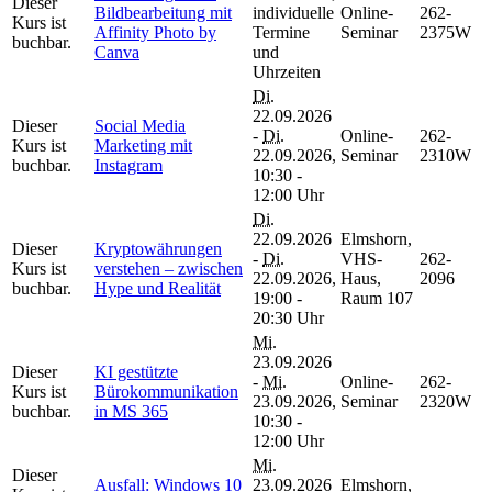
Dieser
Bildbearbeitung mit
individuelle
Online-
262-
Kurs ist
Affinity Photo by
Termine
Seminar
2375W
buchbar.
Canva
und
Uhrzeiten
Di.
22.09.2026
Dieser
Social Media
-
Di.
Online-
262-
Kurs ist
Marketing mit
22.09.2026,
Seminar
2310W
buchbar.
Instagram
10:30 -
12:00 Uhr
Di.
22.09.2026
Elmshorn,
Dieser
Kryptowährungen
-
Di.
VHS-
262-
Kurs ist
verstehen – zwischen
22.09.2026,
Haus,
2096
buchbar.
Hype und Realität
19:00 -
Raum 107
20:30 Uhr
Mi.
23.09.2026
Dieser
KI gestützte
-
Mi.
Online-
262-
Kurs ist
Bürokommunikation
23.09.2026,
Seminar
2320W
buchbar.
in MS 365
10:30 -
12:00 Uhr
Mi.
Dieser
Ausfall: Windows 10
23.09.2026
Elmshorn,