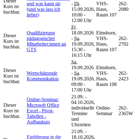
Dieser
und was kann sie
-
Di.
VHS-
262-
Kurs ist
(und was lass ich
15.09.2026,
Haus,
2080
buchbar.
lieber)
10:00 -
Raum 107
12:00 Uhr
Fr.
Qualifizierung
18.09.2026
Elmshorn,
Dieser
pädagogischer
-
Sa.
VHS-
262-
Kurs ist
Mitarbeiter:innen an
19.09.2026,
Haus,
2702
buchbar.
GTS
15:30 -
Raum 107
16:15 Uhr
Sa.
19.09.2026
Elmshorn,
Dieser
Wertschätzende
-
Sa.
VHS-
262-
Kurs ist
Kommunikation
19.09.2026,
Haus,
2423
buchbar.
09:00 -
Raum 108
17:00 Uhr
21.09. -
Online-Seminar:
04.10.2026,
Dieser
Microsoft Office
individuelle
Online-
262-
Kurs ist
Excel - Pivot-
Termine
Seminar
2365W
buchbar.
Tabellen -
und
Aufbaukurs
Uhrzeiten
21.09. -
Einführung in die
18.10.2026,