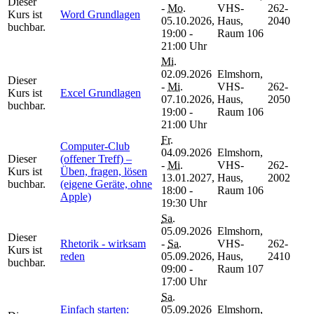
Dieser
-
Mo.
VHS-
262-
Kurs ist
Word Grundlagen
05.10.2026,
Haus,
2040
buchbar.
19:00 -
Raum 106
21:00 Uhr
Mi.
02.09.2026
Elmshorn,
Dieser
-
Mi.
VHS-
262-
Kurs ist
Excel Grundlagen
07.10.2026,
Haus,
2050
buchbar.
19:00 -
Raum 106
21:00 Uhr
Fr.
Computer-Club
04.09.2026
Elmshorn,
Dieser
(offener Treff) –
-
Mi.
VHS-
262-
Kurs ist
Üben, fragen, lösen
13.01.2027,
Haus,
2002
buchbar.
(eigene Geräte, ohne
18:00 -
Raum 106
Apple)
19:30 Uhr
Sa.
05.09.2026
Elmshorn,
Dieser
Rhetorik - wirksam
-
Sa.
VHS-
262-
Kurs ist
reden
05.09.2026,
Haus,
2410
buchbar.
09:00 -
Raum 107
17:00 Uhr
Sa.
Einfach starten:
05.09.2026
Elmshorn,