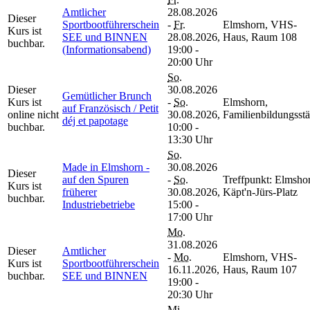
Amtlicher
28.08.2026
Dieser
Sportbootführerschein
-
Fr.
Elmshorn, VHS-
Kurs ist
SEE und BINNEN
28.08.2026,
Haus, Raum 108
buchbar.
(Informationsabend)
19:00 -
20:00 Uhr
So.
Dieser
30.08.2026
Gemütlicher Brunch
Kurs ist
-
So.
Elmshorn,
auf Französisch / Petit
online nicht
30.08.2026,
Familienbildungsstä
déj et papotage
buchbar.
10:00 -
13:30 Uhr
So.
Made in Elmshorn -
30.08.2026
Dieser
auf den Spuren
-
So.
Treffpunkt: Elmsho
Kurs ist
früherer
30.08.2026,
Käpt'n-Jürs-Platz
buchbar.
Industriebetriebe
15:00 -
17:00 Uhr
Mo.
31.08.2026
Dieser
Amtlicher
-
Mo.
Elmshorn, VHS-
Kurs ist
Sportbootführerschein
16.11.2026,
Haus, Raum 107
buchbar.
SEE und BINNEN
19:00 -
20:30 Uhr
Mi.