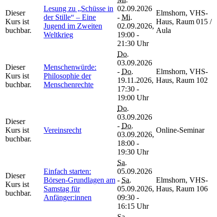
Lesung zu „Schüsse in
02.09.2026
Dieser
Elmshorn, VHS-
der Stille“ – Eine
-
Mi.
Kurs ist
Haus, Raum 015 /
Jugend im Zweiten
02.09.2026,
buchbar.
Aula
Weltkrieg
19:00 -
21:30 Uhr
Do.
03.09.2026
Dieser
Menschenwürde:
-
Do.
Elmshorn, VHS-
Kurs ist
Philosophie der
19.11.2026,
Haus, Raum 102
buchbar.
Menschenrechte
17:30 -
19:00 Uhr
Do.
03.09.2026
Dieser
-
Do.
Kurs ist
Vereinsrecht
Online-Seminar
03.09.2026,
buchbar.
18:00 -
19:30 Uhr
Sa.
Einfach starten:
05.09.2026
Dieser
Börsen-Grundlagen am
-
Sa.
Elmshorn, VHS-
Kurs ist
Samstag für
05.09.2026,
Haus, Raum 106
buchbar.
Anfänger:innen
09:30 -
16:15 Uhr
Sa.