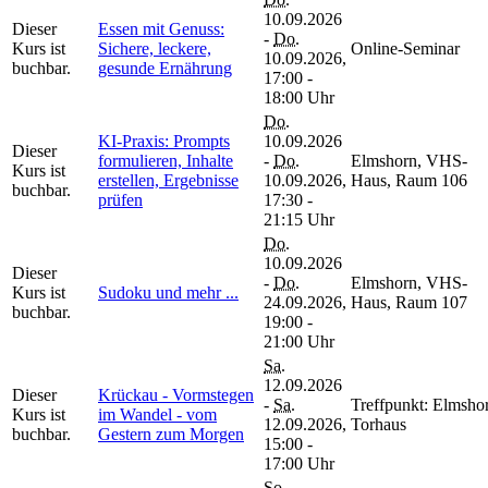
10.09.2026
Dieser
Essen mit Genuss:
-
Do.
Kurs ist
Sichere, leckere,
Online-Seminar
10.09.2026,
buchbar.
gesunde Ernährung
17:00 -
18:00 Uhr
Do.
KI-Praxis: Prompts
10.09.2026
Dieser
formulieren, Inhalte
-
Do.
Elmshorn, VHS-
Kurs ist
erstellen, Ergebnisse
10.09.2026,
Haus, Raum 106
buchbar.
prüfen
17:30 -
21:15 Uhr
Do.
10.09.2026
Dieser
-
Do.
Elmshorn, VHS-
Kurs ist
Sudoku und mehr ...
24.09.2026,
Haus, Raum 107
buchbar.
19:00 -
21:00 Uhr
Sa.
12.09.2026
Dieser
Krückau - Vormstegen
-
Sa.
Treffpunkt: Elmsho
Kurs ist
im Wandel - vom
12.09.2026,
Torhaus
buchbar.
Gestern zum Morgen
15:00 -
17:00 Uhr
So.