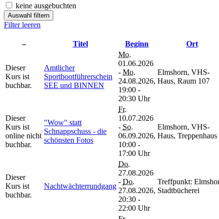
keine ausgebuchten
Auswahl filtern
Filter leeren
–
Titel
Beginn
Ort
Mo.
01.06.2026
Dieser
Amtlicher
-
Mo.
Elmshorn, VHS-
Kurs ist
Sportbootführerschein
24.08.2026,
Haus, Raum 107
buchbar.
SEE und BINNEN
19:00 -
20:30 Uhr
Fr.
Dieser
10.07.2026
"Wow" statt
Kurs ist
-
So.
Elmshorn, VHS-
Schnappschuss - die
online nicht
06.09.2026,
Haus, Treppenhaus
schönsten Fotos
buchbar.
10:00 -
17:00 Uhr
Do.
27.08.2026
Dieser
-
Do.
Treffpunkt: Elmsho
Kurs ist
Nachtwächterrundgang
27.08.2026,
Stadtbücherei
buchbar.
20:30 -
22:00 Uhr
Fr.