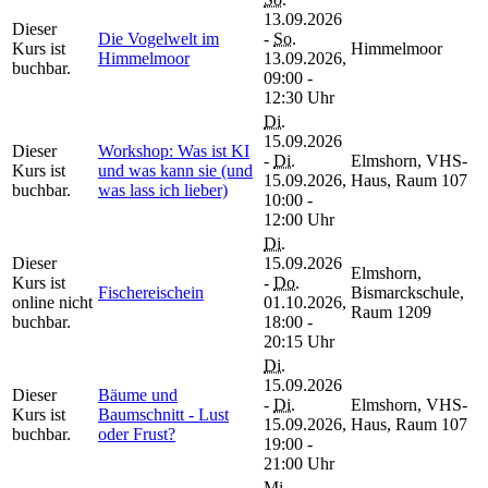
13.09.2026
Dieser
Die Vogelwelt im
-
So.
Kurs ist
Himmelmoor
Himmelmoor
13.09.2026,
buchbar.
09:00 -
12:30 Uhr
Di.
15.09.2026
Dieser
Workshop: Was ist KI
-
Di.
Elmshorn, VHS-
Kurs ist
und was kann sie (und
15.09.2026,
Haus, Raum 107
buchbar.
was lass ich lieber)
10:00 -
12:00 Uhr
Di.
Dieser
15.09.2026
Elmshorn,
Kurs ist
-
Do.
Fischereischein
Bismarckschule,
online nicht
01.10.2026,
Raum 1209
buchbar.
18:00 -
20:15 Uhr
Di.
15.09.2026
Dieser
Bäume und
-
Di.
Elmshorn, VHS-
Kurs ist
Baumschnitt - Lust
15.09.2026,
Haus, Raum 107
buchbar.
oder Frust?
19:00 -
21:00 Uhr
Mi.