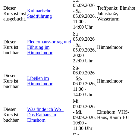
05.09.2026
Dieser
Treffpunkt: Elmsho
Kulinarische
-
Sa.
Kurs ist fast
Jahnstraße,
Stadtführung
05.09.2026,
ausgebucht.
Wasserturm
11:00 -
14:00 Uhr
Sa.
05.09.2026
Dieser
Fledermausvortrag und
-
Sa.
Kurs ist
Führung im
Himmelmoor
05.09.2026,
buchbar.
Himmelmoor
20:00 -
22:00 Uhr
So.
06.09.2026
Dieser
Libellen im
-
So.
Kurs ist
Himmelmoor
Himmelmoor
06.09.2026,
buchbar.
11:00 -
14:00 Uhr
Mi.
09.09.2026
Dieser
Was finde ich Wo -
-
Mi.
Elmshorn, VHS-
Kurs ist
Das Rathaus in
09.09.2026,
Haus, Raum 101
buchbar.
Elmshorn
10:00 -
11:30 Uhr
Do.